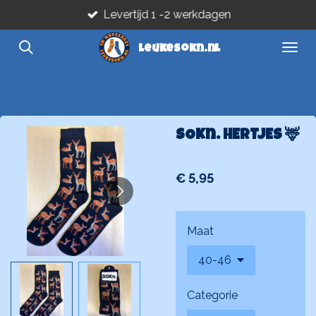
Levertijd 1 -2 werkdagen
Ga
direct
leukesokn.nl
naar
de
hoofdinhoud
SOKn. HERTJES 🦌
€ 5,95
Maat
Categorie