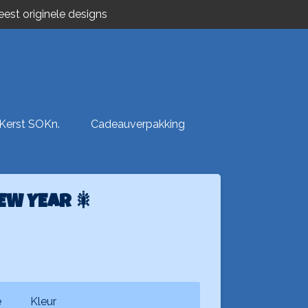
est originele designs
Kerst SOKn.
Cadeauverpakking
EW YEAR 🎇
e
Kleur