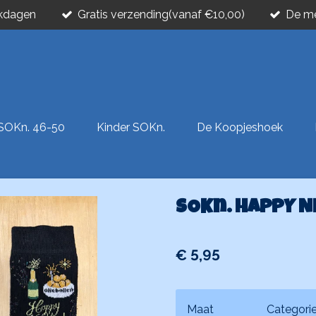
rkdagen
Gratis verzending(vanaf €10,00)
De me
SOKn. 46-50
Kinder SOKn.
De Koopjeshoek
SOKn. HAPPY N
€ 5,95
Maat
Categori