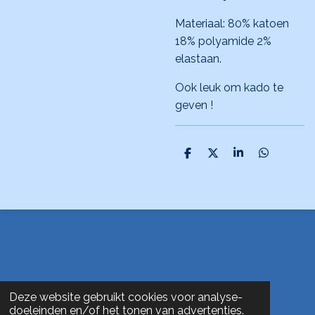
Materiaal: 80% katoen
18% polyamide 2%
elastaan.
Ook leuk om kado te
geven !
D
D
S
D
e
e
h
e
l
e
a
l
e
l
r
e
n
e
n
Deze website gebruikt cookies voor analyse-
doeleinden en/of het tonen van advertenties.