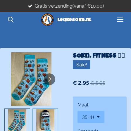
Gratis verzending(vanaf €10,00)
Ga
direct
leukesokn.nl
naar
de
hoofdinhoud
SOKn. FITNESS 🏋️‍♀️
Sale!
€ 2,95
€ 5,95
Maat