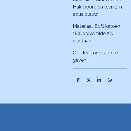
Hak, boord en teen zijn
aqua blauw.
Materiaal: 80% katoen
18% polyamide 2%
elastaan.
Ook leuk om kado te
geven !
D
D
S
D
e
e
h
e
l
e
a
l
e
l
r
e
n
e
n