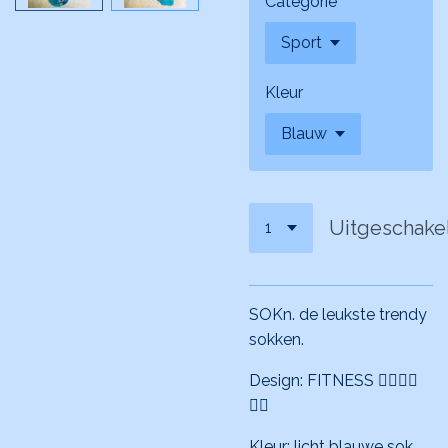
Categorie
Kleur
Uitgeschake
SOKn. de leukste trendy
sokken.
Design: FITNESS 🏋️‍♀️🏋️‍♀️
🏋️‍♀️
Kleur: licht blauwe sok.