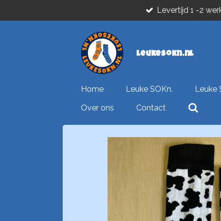
Levertijd 1 -2 we
Ga
direct
naar
de
leukesokn.nl
hoofdinhoud
Home
Leuke SOKn.
Leuke 
Over ons
Contact