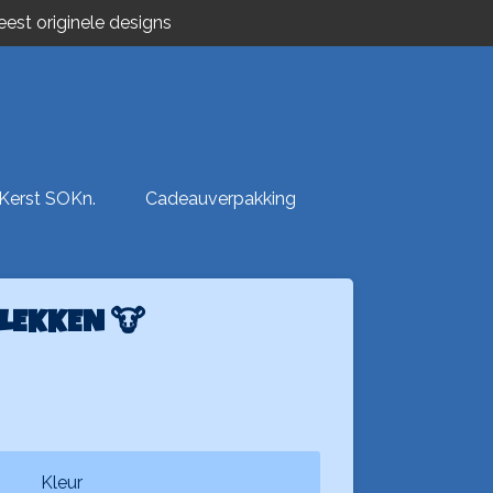
est originele designs
Kerst SOKn.
Cadeauverpakking
VLEKKEN 🐮
Kleur