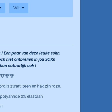
k ! Een paar van deze leuke sokn.
h niet ontbreken in jou SOKn
an natuurlijk ook !
 🐮🐮🐮
rd is zwart, teen en hak zijn roze.
 polyamide 2% elastaan.
 !