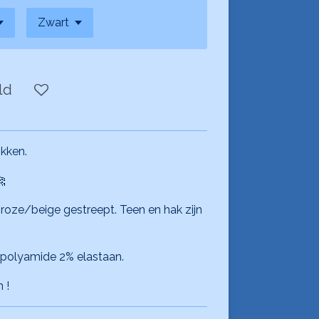
ld
kken.
🐆
 roze/beige gestreept. Teen en hak zijn
 polyamide 2% elastaan.
 !