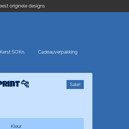
est originele designs
Kerst SOKn.
Cadeauverpakking
print 🐆
Sale!
Kleur