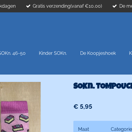
erkdagen
Gratis verzending(vanaf €10,00)
De me
SOKn. 46-50
Kinder SOKn.
De Koopjeshoek
K
SOKn. TOMPOUC
€ 5,95
Maat
Categorie