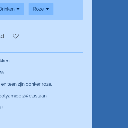
ld
kken.
🍰
 en teen zijn donker roze.
polyamide 2% elastaan.
 !