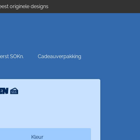
est originele designs
erst SOKn.
Cadeauverpakking
EN 🍰
Kleur