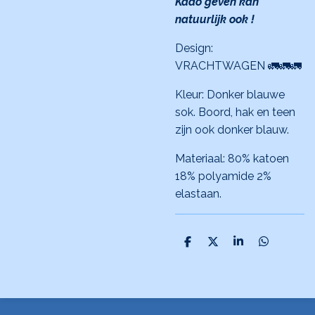
Kado geven kan
natuurlijk ook !
Design:
VRACHTWAGEN 🚛🚛🚛
Kleur: Donker blauwe
sok. Boord, hak en teen
zijn ook donker blauw.
Materiaal: 80% katoen
18% polyamide 2%
elastaan.
D
D
S
D
e
e
h
e
l
e
a
l
e
l
r
e
n
e
n