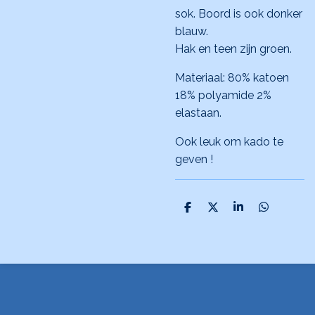
sok. Boord is ook donker
blauw.
Hak en teen zijn groen.
Materiaal: 80% katoen
18% polyamide 2%
elastaan.
Ook leuk om kado te
geven !
D
D
S
D
e
e
h
e
l
e
a
l
e
l
r
e
n
e
n