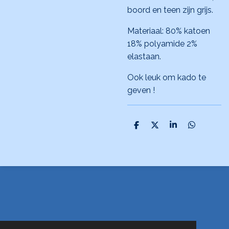
boord en teen zijn grijs.
Materiaal: 80% katoen
18% polyamide 2%
elastaan.
Ook leuk om kado te
geven !
D
D
S
D
e
e
h
e
l
e
a
l
e
l
r
e
n
e
n