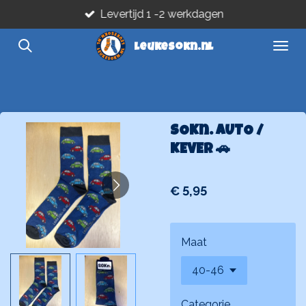
Levertijd 1 -2 werkdagen
Ga
direct
leukesokn.nl
naar
de
hoofdinhoud
SOKn. AUTO /
KEVER 🚗
€ 5,95
Maat
Categorie