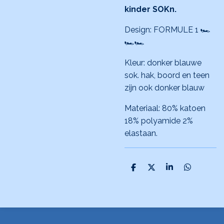
kinder SOKn.
Design: FORMULE 1 🏎️
🏎️🏎️
Kleur: donker blauwe
sok. hak, boord en teen
zijn ook donker blauw
Materiaal: 80% katoen
18% polyamide 2%
elastaan.
D
D
S
D
e
e
h
e
l
e
a
l
e
l
r
e
n
e
n