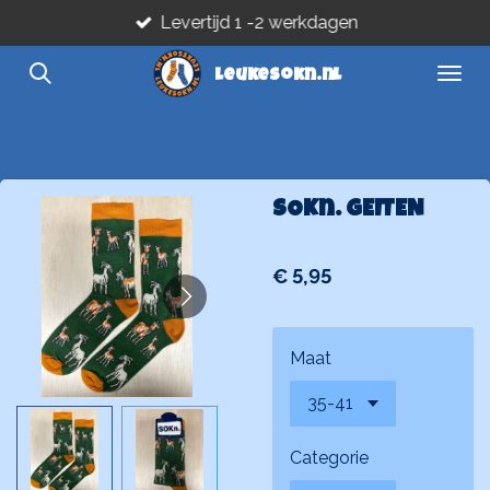
Levertijd 1 -2 werkdagen
Ga
direct
leukesokn.nl
naar
de
hoofdinhoud
SOKn. GEITEN
€ 5,95
Maat
Categorie