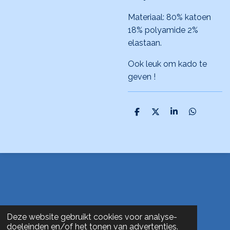
Materiaal: 80% katoen
18% polyamide 2%
elastaan.
Ook leuk om kado te
geven !
D
D
S
D
e
e
h
e
l
e
a
l
e
l
r
e
n
e
n
Deze website gebruikt cookies voor analyse-
doeleinden en/of het tonen van advertenties.