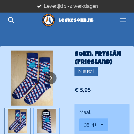
Levertijd 1 -2 werkdagen
Ga
direct
leukesokn.nl
naar
de
hoofdinhoud
SOKn. FRYSLÂN
(Friesland)
Nieuw !
€ 5,95
Maat