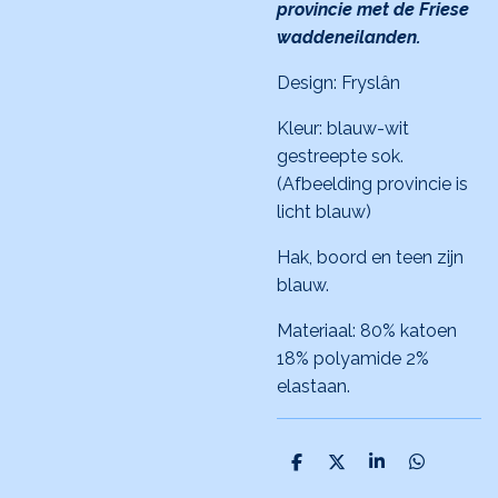
provincie met de Friese
waddeneilanden.
Design: Fryslân
Kleur: blauw-wit
gestreepte sok.
(Afbeelding provincie is
licht blauw)
Hak, boord en teen zijn
blauw.
Materiaal: 80% katoen
18% polyamide 2%
elastaan.
D
D
S
D
e
e
h
e