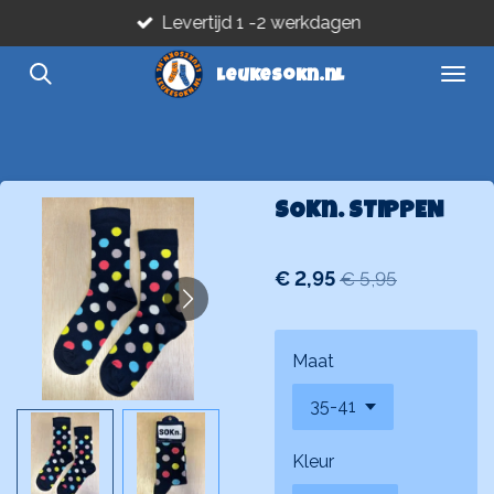
Levertijd 1 -2 werkdagen
Ga
direct
leukesokn.nl
naar
de
hoofdinhoud
SOKn. STIPPEN
€ 2,95
€ 5,95
Maat
Kleur