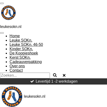
Ga
direct
naar
de
hoofdinhoud
leukesokn.nl
Home
Leuke SOKn.
Leuke SOKn. 46-50
Kinder SOKn.
De Koopjeshoek
Kerst SOKn.
Cadeauverpakking
Over ons
Contact
Levertijd 1 -2 werkdagen
leukesokn.nl