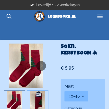
Levertijd 1 -2 werkdagen
Ga
direct
leukesokn.nl
naar
de
hoofdinhoud
SOKn.
KERSTBOOM 🎄
€ 5,95
Maat
Categorie