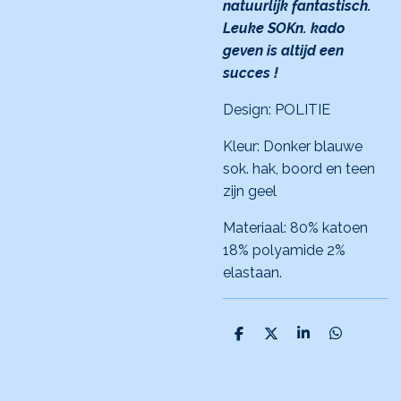
natuurlijk fantastisch.
Leuke SOKn. kado
geven is altijd een
succes !
Design: POLITIE
Kleur: Donker blauwe
sok. hak, boord en teen
zijn geel
Materiaal: 80% katoen
18% polyamide 2%
elastaan.
D
D
S
D
e
e
h
e
l
e
a
l
e
l
r
e
n
e
n